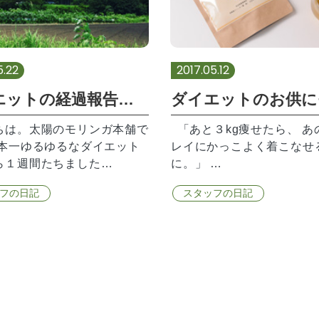
5.22
2017.05.12
ダイエットの経過報告！モリンガ茶で炊き込みご飯!?
ちは。太陽のモリンガ本舗で
「あと３kg痩せたら、 あ
日本一ゆるゆるなダイエット
レイにかっこよく着こなせ
ら１週間たちました…
に。」 …
フの日記
スタッフの日記