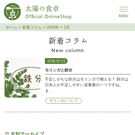
メインナビゲーション
ホーム
>
新着コラム
>
2016年
>
1月
2016年1月
2016.01.22
モリンガと鉄分
不足しがちな鉄分はモリンガで補える？ 鉄分は
日本人が不足しやすい栄養素の一つですね。
ま…
モリンガについて
月別アーカイブ