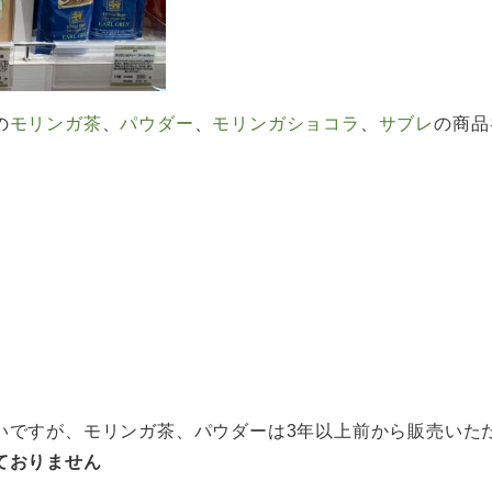
の
モリンガ茶
、
パウダー
、
モリンガショコラ
、
サブレ
の商品
いですが、モリンガ茶、パウダーは3年以上前から販売いた
ておりません