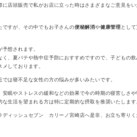
際に店頭販売で私がお店に立った時はさまざまなご意見をい
たですが、その中でもお子さんの
便秘解消
や
健康管理
として
が予想されます。
なく、夏バテや熱中症予防におすすめですので、子どもの飲
スメしております。
近では寝不足な女性の方の悩みが多いみたいです。
、安眠やストレスの緩和などの効果で今の時期の寝苦しさや
的な生活を望まれる方は特に定期的な摂取を推奨いたします
ラディッシュセブン カリーノ宮崎店へ是非、お立ち寄りく