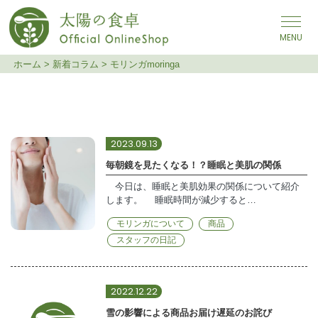
メインナビゲーション
ホーム
>
新着コラム
>
モリンガmoringa
モリンガmoringa
2023.09.13
毎朝鏡を見たくなる！？睡眠と美肌の関係
今日は、睡眠と美肌効果の関係について紹介
します。 睡眠時間が減少すると…
モリンガについて
商品
スタッフの日記
2022.12.22
雪の影響による商品お届け遅延のお詫び