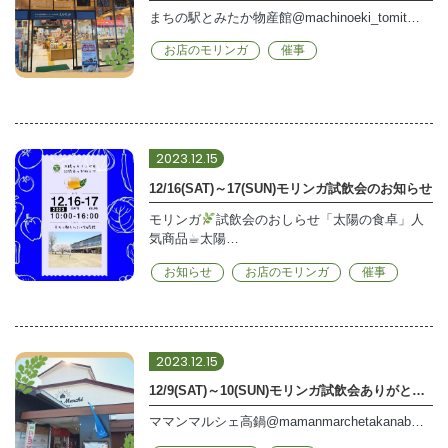
まちの駅とみたか物産館@machinoeki_tomit…
お店のモリンガ
催事
2023.12.15
12/16(SAT)～17(SUN)モリンガ試飲会のお知らせ
モリンガ
試飲会のおしらせ「太陽の食卓」人
気商品☕︎太陽…
お知らせ
お店のモリンガ
催事
2023.12.15
12/9(SAT)～10(SUN)モリンガ試飲会ありがとうございました
ママンマルシェ高鍋@mamanmarchetakanab…