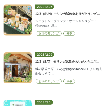
2023.12.05
12/3（SUN）モリンガ試飲会ありがとうございました
シェラトン・グランデ・オーシャンリゾート
@seagaia_off…
お店のモリンガ
催事
2023.12.05
12/2（SAT）モリンガ試飲会ありがとうございました
城の駅佐土原 いろは館@shironoekiモリンガ試
飲会にきて…
お店のモリンガ
催事
2023.12.01