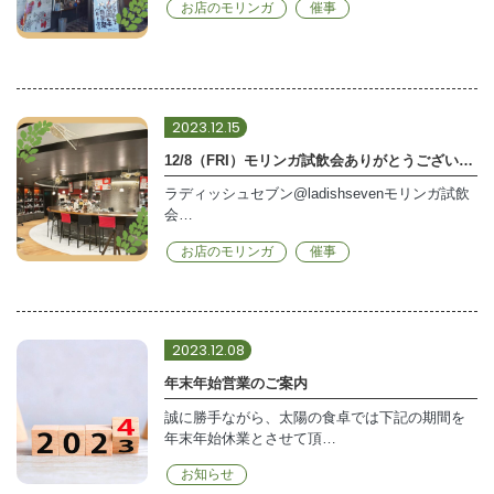
お店のモリンガ
催事
2023.12.15
12/8（FRI）モリンガ試飲会ありがとうございました
ラディッシュセブン@ladishsevenモリンガ試飲
会…
お店のモリンガ
催事
2023.12.08
年末年始営業のご案内
誠に勝手ながら、太陽の食卓では下記の期間を
年末年始休業とさせて頂…
お知らせ