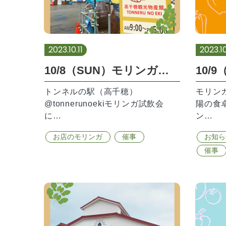
2023.10.11
2023.1
10/8（SUN）モリンガ試飲会ありがとうございました。
トンネルの駅（高千穂）
モリン
@tonnerunoekiモリンガ試飲会
陽の食
に…
ン…
お店のモリンガ
催事
お知ら
催事