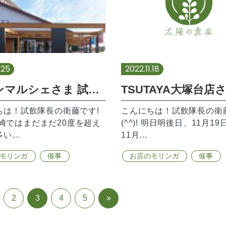
.25
2022.11.18
ママンマルシェさま 試飲販売のお知らせ
ちは！試飲隊長の衛藤です!
こんにちは！試飲隊長の衛
! 宮崎ではまだまだ20度を超え
(^^)! 明日明後日、11月19
多い…
11月…
モリンガ
催事
お店のモリンガ
催事
2
3
4
5
»