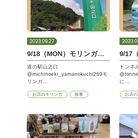
2023.09.27
2023.0
9/18（MON）モリンガ試飲会ありがとうございました。
道の駅山之口
トンネ
@michinoeki_yamanokuchi269モ
@tonn
リンガ…
に…
お店のモリンガ
催事
お店の