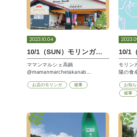
2023.10.04
2023.0
10/1（SUN）モリンガ試飲会ありがとうございました。
ママンマルシェ高鍋
モリン
@mamanmarchetakanab…
陽の食
お店のモリンガ
催事
お知ら
催事