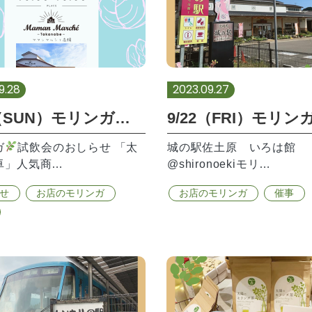
9.28
2023.09.27
10/1（SUN）モリンガ試飲会のお知らせ
ガ
試飲会のおしらせ 「太
城の駅佐土原 いろは館
卓」人気商…
@shironoekiモリ…
せ
お店のモリンガ
お店のモリンガ
催事