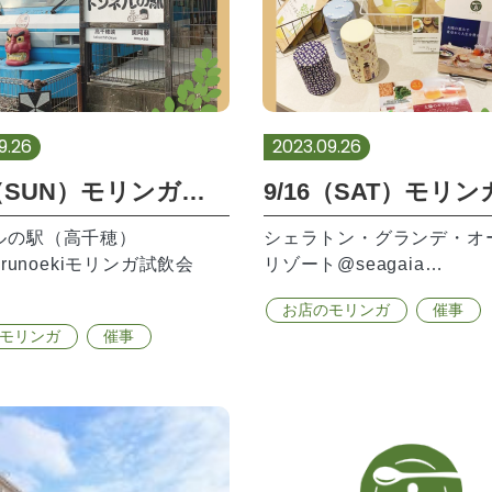
9.26
2023.09.26
9/17（SUN）モリンガ試飲会ありがとうございました。
ルの駅（高千穂）
シェラトン・グランデ・オ
erunoekiモリンガ試飲会
リゾート@seagaia…
お店のモリンガ
催事
モリンガ
催事