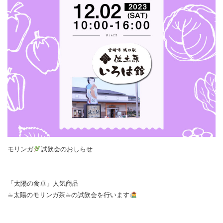
モリンガ
試飲会のおしらせ
「太陽の食卓」人気商品
☕︎太陽のモリンガ茶☕︎の試飲会を行います