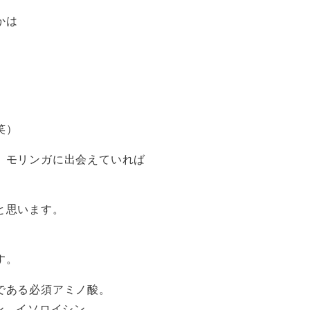
かは
。
笑）
、モリンガに出会えていれば
と思います。
す。
である必須アミノ酸。
ン、イソロイシン。