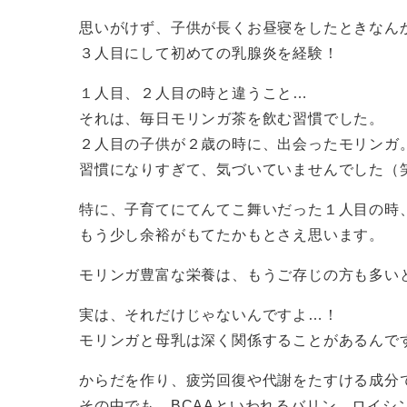
思いがけず、子供が長くお昼寝をしたときなん
３人目にして初めての乳腺炎を経験！
１人目、２人目の時と違うこと…
それは、毎日モリンガ茶を飲む習慣でした。
２人目の子供が２歳の時に、出会ったモリンガ
習慣になりすぎて、気づいていませんでした（
特に、子育てにてんてこ舞いだった１人目の時
もう少し余裕がもてたかもとさえ思います。
モリンガ豊富な栄養は、もうご存じの方も多い
実は、それだけじゃないんですよ…！
モリンガと母乳は深く関係することがあるんで
からだを作り、疲労回復や代謝をたすける成分
その中でも、BCAAといわれるバリン、ロイシ